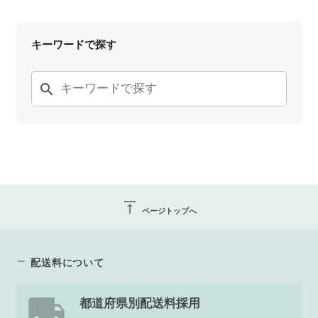
キーワードで探す
search
vertical_align_top
ページトップへ
配送料について
都道府県別配送料採用