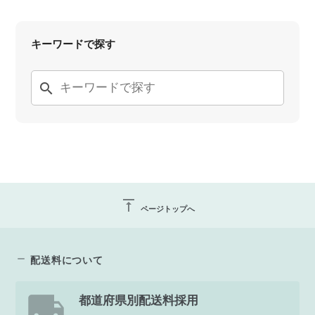
キーワードで探す
search
vertical_align_top
ページトップへ
配送料について
都道府県別配送料採用