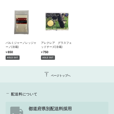
パルミジャーノレッジャ
アレクレア グラスフェ
ーノ(冷蔵)
ッドチーズ(冷蔵)
¥850
¥750
SOLD OUT
SOLD OUT
vertical_align_top
ページトップへ
配送料について
都道府県別配送料採用