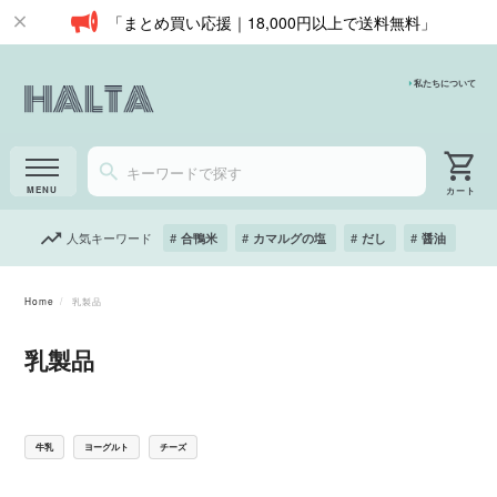
「まとめ買い応援｜18,000円以上で送料無料」
私たちについて
人気キーワード
合鴨米
カマルグの塩
だし
醤油
Home
乳製品
乳製品
牛乳
ヨーグルト
チーズ