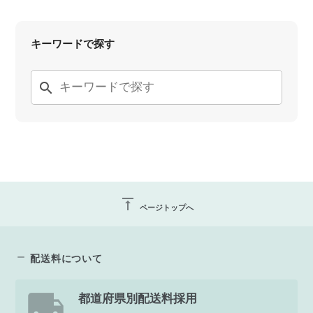
キーワードで探す
search
vertical_align_top
ページトップへ
配送料について
都道府県別配送料採用