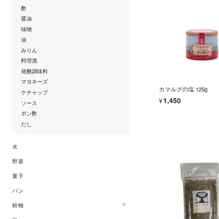
酢
醤油
味噌
油
みりん
料理酒
発酵調味料
マヨネーズ
カマルグの塩 125g
ケチャップ
¥1,450
ソース
ポン酢
だし
水
野菜
菓子
パン
粉物