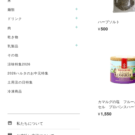
米
米粉
大麦粉
麺類
葛粉
ドリンク
うどん
ハーブソルト
全粒粉
そば
肉
¥500
水
パスタ
ジュース
乾き物
牛肉
ラーメン
アルコール
鶏肉
乳製品
そうめん
焼酎
豚肉
その他
ビール
牛乳
ジビエ
ウイスキー
ヨーグルト
涼味特集2026
馬肉
ワイン
チーズ
2026ハルタのお中元特集
日本酒
土用丑の日特集
冷凍商品
カマルグの塩 フルー
セル プロバンスハー
¥1,550
私たちについて