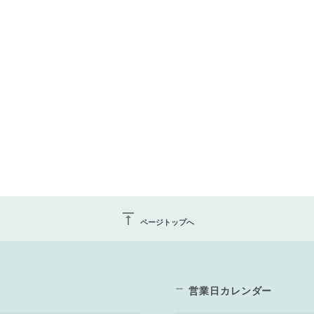
vertical_align_top
ページトップへ
営業日カレンダー