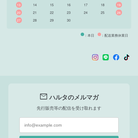
14
15
16
17
18
13
19
21
22
23
24
25
20
26
28
29
30
27
：本日
：配送業務休業日
mail
ハルタのメルマガ
先行販売等の配信を受け取れます