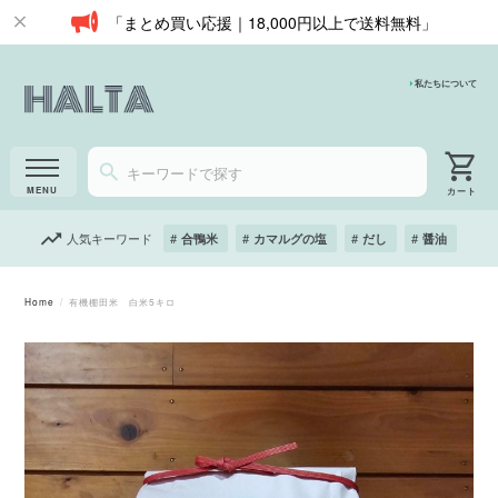
「まとめ買い応援｜18,000円以上で送料無料」
私たちについて
人気キーワード
合鴨米
カマルグの塩
だし
醤油
Home
有機棚田米 白米5キロ