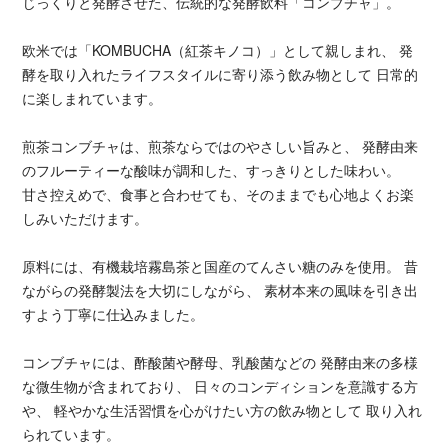
じっくりと発酵させた、伝統的な発酵飲料「コンブチャ」。
欧米では「KOMBUCHA（紅茶キノコ）」として親しまれ、 発
酵を取り入れたライフスタイルに寄り添う飲み物として 日常的
に楽しまれています。
煎茶コンブチャは、煎茶ならではのやさしい旨みと、 発酵由来
のフルーティーな酸味が調和した、すっきりとした味わい。
甘さ控えめで、食事と合わせても、そのままでも心地よくお楽
しみいただけます。
原料には、有機栽培霧島茶と国産のてんさい糖のみを使用。 昔
ながらの発酵製法を大切にしながら、 素材本来の風味を引き出
すよう丁寧に仕込みました。
コンブチャには、酢酸菌や酵母、乳酸菌などの 発酵由来の多様
な微生物が含まれており、 日々のコンディションを意識する方
や、 軽やかな生活習慣を心がけたい方の飲み物として 取り入れ
られています。