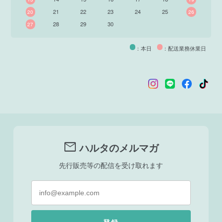
21
22
23
24
25
20
26
28
29
30
27
：本日
：配送業務休業日
mail
ハルタのメルマガ
先行販売等の配信を受け取れます