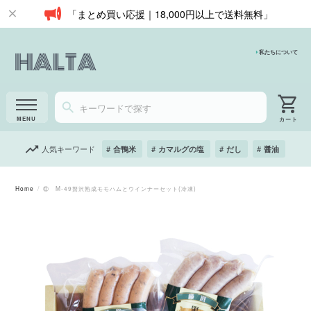
「まとめ買い応援｜18,000円以上で送料無料」
私たちについて
人気キーワード
合鴨米
カマルグの塩
だし
醤油
Home
⑫ M-49贅沢熟成モモハムとウインナーセット(冷凍)