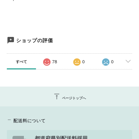
ショップの評価
78
0
0
すべて
vertical_align_top
ページトップへ
配送料について
都道府県別配送料採用