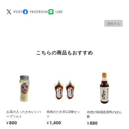
POST
FACEBOOK
LINE
通報する
こちらの商品もおすすめ
お花の入ったかわいいハ
焼肉のたれ辛口2個セッ
自然の味国産原料のぽん
ーブソルト
ト
酢
¥800
¥1,400
¥880