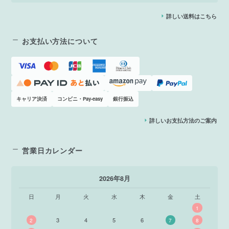
詳しい送料はこちら
お支払い方法について
キャリア決済
コンビニ・Pay-easy
銀行振込
詳しいお支払方法のご案内
営業日カレンダー
2026年8月
日
月
火
水
木
金
土
1
3
4
5
6
2
7
8